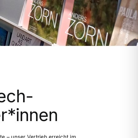
ech-
r*innen
e – unser Vertrieb erreicht im