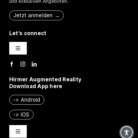
und exklusiven Angeboten.
Jetzt anmelden →
Let’s connect
Toggle
Navigation
Kontakt
Hirmer Augmented Reality
Presse & Vertrieb
Download App here
-> Android
Vorschau
-> iOS
Toggle